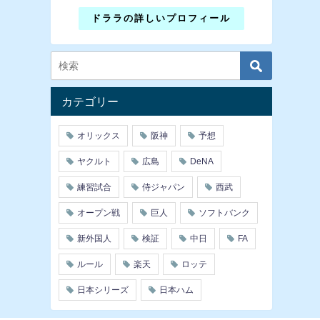
ドララの詳しいプロフィール
カテゴリー
オリックス
阪神
予想
ヤクルト
広島
DeNA
練習試合
侍ジャパン
西武
オープン戦
巨人
ソフトバンク
新外国人
検証
中日
FA
ルール
楽天
ロッテ
日本シリーズ
日本ハム