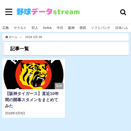
広島
ヤクルト
巨人
DeNA
中日
阪神
西武
ソフトバンク
日本ハム
ホーム
2018 3月 09
記事一覧
阪神
【阪神タイガース】直近10年
間の開幕スタメンをまとめて
みた
2018年3月9日