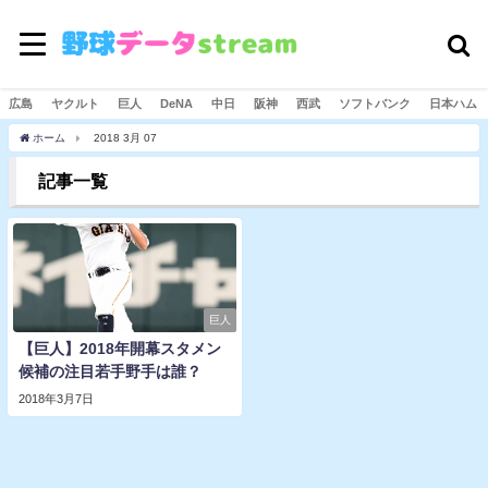
広島
ヤクルト
巨人
DeNA
中日
阪神
西武
ソフトバンク
日本ハム
ホーム
2018 3月 07
記事一覧
巨人
【巨人】2018年開幕スタメン
候補の注目若手野手は誰？
2018年3月7日