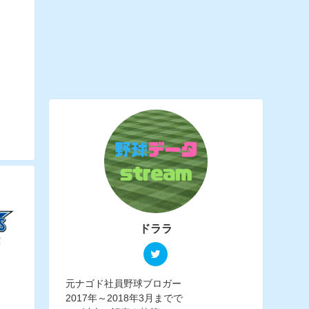
ドララ
元ナゴド社員野球ブロガー
2017年～2018年3月までで