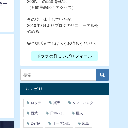
200以上の記事を執筆。
ター
（月間最高50万アクセス）
その後、休止していたが、
2019年2月よりブログのリニューアルを
始める。
完全復活までしばらくお待ちください。
ドララの詳しいプロフィール
カテゴリー
ロッテ
楽天
ソフトバンク
西武
日本ハム
巨人
DeNA
オープン戦
広島