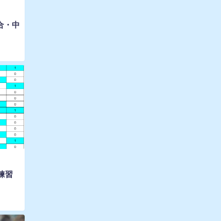
合・中
練習