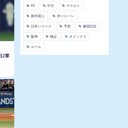
FA
中日
ヤクルト
新外国人
侍ジャパン
日本シリーズ
予想
練習試合
阪神
検証
オリックス
ルール
日2軍